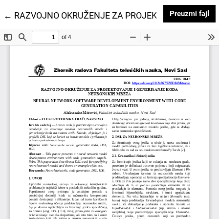
Pr
Preuzmi fajl
Povratak na detalje članka
←
RAZVOJNO OKRUŽENJE ZA PROJEKTOVANJE I GE