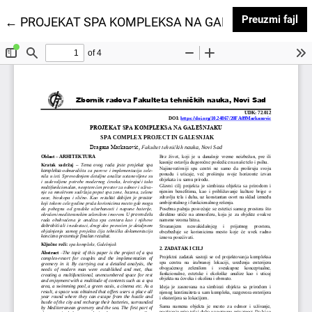
Pr
Preuzmi fajl
Povratak na detalje članka
←
PROJEKAT SPA KOMPLEKSA NA GALEŠNJAKU