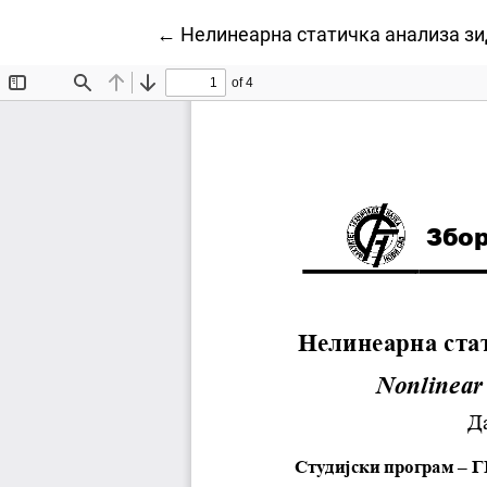
Povratak na detalje članka
←
Нелинеарна статичка анализа зи