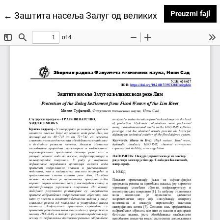
Pr
Preuzmi fajl
Povratak na detalje članka
←
Заштита насеља Залуг од великих вода реке Лим