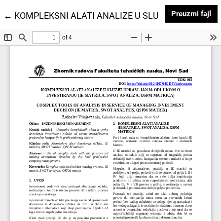
Pr
Preuzmi fajl
Povratak na detalje članka
←
KOMPLEKSNI ALATI ANALIZE U SLUŽBI UPRAVLJA