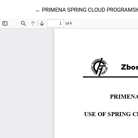
Povratak na detalje članka
←
PRIMENA SPRING CLOUD PROGRAMSK