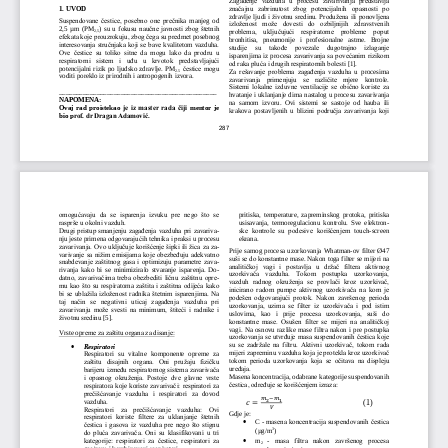
značajnu  zabrinutost  zbog  potencijalnih  opasnosti  po 
1. UVOD 
zdravlje  ljudi 
i životnu sredinu. Produžena ili ponovljena 
Suspendovane čestice, posebno one prečnik
a  manjeg  od 
izloženost  može  dovesti  do  ozbiljnijih  zdravstven
ih 
2,5  μm  (
PM
)  su 
u fokusu naučne javnosti
zbog štetnih 
problema,  uključujući  respiratorne  probleme  poput 
2,5
efekata koje prouzrokuju, zbog čega su predmet 
posebnog 
bronhitisa,   pneumonije   i   profesionalne   astme.   Brojne 
interesovanja stručnjaka koji se bave
 kva
litetom vazduha. 
s
tudije  su  takođe  povezale  dugotrajno  izlaganje 
Ove  čestice  su  toliko  sitne  da  mogu  lako  da  prodru  u 
isparenjima 
iz  procesa 
zavarivanja sa povećanim rizikom 
respiratorni  sistem  i  uđu  u  krvotok  predstavljajući 
od raka pluća i drugih respiratornih bolesti
[1]
. 
potencijalni rizik po ljudsko zdravlje. 
PM
čestice mogu 
Za  rešavanje  problema  zagađenja  vazduha  u 
procesima 
2.5
voditi poreklo iz prirodnih i antropogenih izvora.  
zavarivanja  primenjuju  se  različite  m
jere    kontrole. 
Sistemi lokalne izduvne ventilacije se obično koriste za 
______________________________________________ 
hvatanje i uklanjanje dima nastalog u procesu zavarivanja 
NAPOMENA:  
na  samom  izvoru.  Ovi  sistemi  se  sastoje  od  hauba  ili 
Ovaj  rad  proistekao 
je iz master rada čiji 
mentor  je 
krakova  postavljenih  u  bli
zini područja zavarivanja koji 
bio p
rof. dr Dragan Adamović
. 
287
omogućavaju  da  se  isparenja  izvuku  pre  nego  što  se 
pritiska,  temperature,  zapreminskog  protoka,  pritiska 
rasprše u okolni vazduh.
usisavanja,  termoregulacionu  kontrolu.  Sve  elektron-
Drugi pristup smanjenju zagađenja vazduha pri zavariva
-
ske  kontrole  su  podesive  korišćenjem  touch
-screen 
nju jeste primena 
odgovarajućih tehnika i praksi 
u procesu 
ekrana. 
zavarivanja. Ovo uključuje korišćenje šipki ili žica za za
-
Prije  samog  procesa  uzorkovanja  Whatman-ov  filter  Ø47 
varivanje sa nižim emisijama koje obezbeđuju adekvatno 
suši se do konstantn
e mase. Nakon toga filter se mijeri na 
snabdevanje zaštitnog gasa i optimizuju parametre zava
-
analitičkoj  vagi  i  postavlja  u  držač  filtera  aktivnog 
rivanja  kako  bi  se  minimiziralo  stvaranje  isparenja.  Do-
uzorkivača  vazduha.  Tokom  postupka  uzorkovanja, 
datno, zavarivačima treba obezbediti ličnu zaštitnu opre
-
vazduh  radnog  okruženja  se  provlači  kroz  uzorkivač, 
mu kao št
o  su  respiratorna 
zaštita
i zaštitna od
ij
eća kako 
inicirano radom pumpe aktivnog uzorkivača na kom je 
bi se ublažila izloženost
  radnika 
štetnim isparenjima
.  Na 
podešen odgovarajući protok. Nakon završenog perioda 
taj  način  se  negativni  uticaj  zagađenja  vazduha  pri 
uzorkovanja,  uzima  se  filter  iz  uzorkivača  i  pod  istim 
zavarivanju može svesti na minimum, štiteći i radnike i 
uslovima,   kao   i   pr
ije  procesa  uzorkovanja,  suši  do 
životnu sredinu
 [5]
. 
konstantne  mase.  Osušen  filter  se  mijeri  na  analitičkoj 
vagi.  Na  osnovu  razlike  mase  filtra  nakon  i  pre  postupka 
Vrste op
reme za zaštitu organa za disanje:
uzorkovanja se utvrđuje masa suspendovanih čestica koje 
su se zadržale na filtru. Aktivni uzorkivač, tokom rada 

Respiratori 
mijeri zapreminu vazduha koja je protekla kroz uzorkivač 
Respiratori  su  vitalne  komponente  opreme  za 
tokom  perioda  uzorkovanja  koja  se  očitava  na  displeju 
zaštitu  disajnih  organa.  Oni  pružaju  fizičku 
uređaja.
barijeru između respiratornog sistema zavarivača 
Masena koncentracija, odabrane kategorije suspendovanih 
i  opasnog  okruženja.  Postoje  dve  glavne  vrste 
čestica, određuje se korišćenjem izraza:
respiratora  koje  koriste 
zavarivači: respirator
i  za 
prečišćavanje  vazduha
   i   respiratori   za   dovod 
𝑚
−𝑚
vazduha. 
2
1
(1)
𝑐 =
𝑉
Respiratori  za  prečišćavanje  vazduha:  Ovi 
Gd
je je: 
respiratori  koriste  filtere  za  uklanjanje  štetnih 

C - 
masena koncentracija suspendovanih čestica 
čestica i gasova iz vazduha pre nego što stignu 
3
(μg/m
) 
do pluća zavarivača. Oni su klasif
ikovani  u  tri 

m
- 
masa  filtra  nakon  završenog  procesa 
kategorije:  respiratori  za  čestice,  respiratori  za 
2
gas/paru i kombinovani respiratori. 