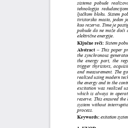
sistema  pobude  realizov
tehnologija  redudancijom 
ljačkom bloku. Sistem po
tiristorska  mosta,  jedan  j
kao rezerva. Time je posti
pobude da ne može doći d
električne energije. 
Ključne reči:
Sistem pob
Abstract
–
This
paper  pr
the
synchronous generato
the 
energy  part,  the  regu
trigger  thyristors,  acquisi
and  measurement.
The  goa
realized using modern tec
the energy and in the cont
excitation
was  realized  usi
which  is  always  in  operati
reserve. This ensured the 
system  without
interrupti
process. 
K
ey
words
:
exitation syste
1. UVOD