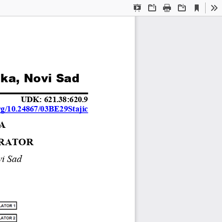
Current
Presentation
Open
Print
Download
To
View
Mode
uka
, 
Novi Sad
UDK
:
621.38:620.9
org/10.24867/03BE29Stajic
A
RATOR
i Sad