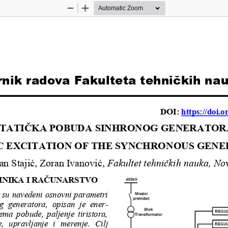
Zoom
Zoom
Out
In
nik radova Fakulteta tehničkih na
DOI: 
https://doi.
STATIČKA POBUDA SINHRONOG GENERATOR
C 
EXCITATION
OF THE SYNCHRON
OUS
GENE
n Stajić
,
Zoran Ivanović,
Fakultet tehničkih nauka, 
Nov
NIKA I RAČUNARSTVO
 su navedeni osnovni parametri 
g  generatora
,  opisan  je  ener
-
tema  pobude,  paljenje  tiristora, 
e,  upravljanje  i  merenje.
Cilj 