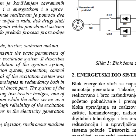
an  je  korišćenjem  savremenih 
 i  u  energetskom  i  u  uprav
-
bude realizovan je pomoću
dva 
e
uvijek  u  radu,  dok  drugi  s
luži 
gnuta velika pouzdanost sistema 
o prekida procesa 
proizvodnje 
ude
, tiristor, 
sinhrona mašina.
esents  the  basic  parameters  of 
r
excitation system. It
describes 
Slika 1: Blo
k šema 
lation  of  the  ignition  system, 
tion  system,  protection,  control 
2.
ENERGETSKI DIO SIST
l  of  the  excitation
system  was 
hnologies in redundancy both in 
Blok  energetike  služi  za  nap
ro
l 
block part. The system of the 
namotaja  generatora.  Takođe, 
ng  two  tiristor  bridges,  one  of 
realizovano i brzo razbuđivanj
on  while  the  other  serves  as  a 
početno  pobuđivanje  i  prenap
high reliab
ility of the excitation 
bloka  upravljanja  su  realizov
on
s
in  the  electricity  g
eneration 
zaštite,  komandovanje,  nadzor,
digitalnih tehnologija i tirist
m
, t
hy
ristor, 
sin
c
hron
ous
ma
chine
redundanciju  i  u  upravljačko
sistema  pobude.
Tiristorski  m
upravljivi  energe
tski  pretvarač