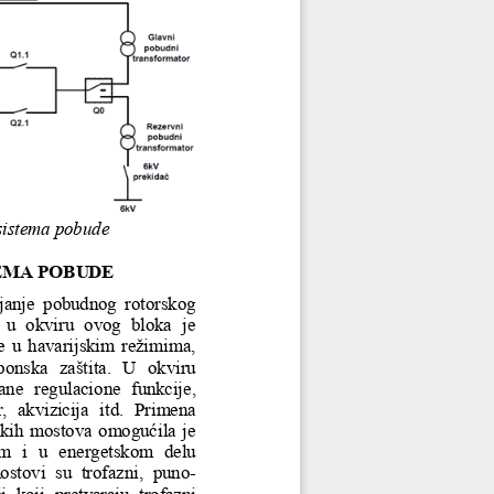
sistema pobude
EMA 
POBUDE
ajanje  pobudnog  rotorskog 
 u  okviru  ovog  bloka  je 
e u havarijskim režimima, 
onska  zaštita.  U  okviru 
ane  re
gulacione  funkcije, 
  akvizicija  itd.  Primena 
orskih mostova omogućila je 
m  i  u  e
nergetskom  delu 
ostovi  su  trofazni,  puno
-
i  koji  pretvaraju  trofazni 