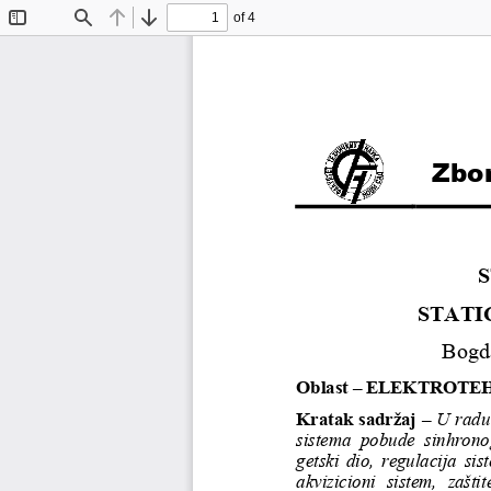
of 4
Toggle
Find
Previous
Next
Sidebar
Zbor
STATI
Bogda
Oblast 
–
ELEKTROTEH
Kratak s
adržaj
–
U radu
sistema  pobude
sinhrono
getski  dio,  regulacija  sis
akvizicioni 
sistem,  zaštit