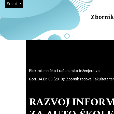
##plugins.themes.immersion
##navigation.skip.nav##
##navigation.skip.main##
##navigation.skip.footer##
##plugins.themes.immersion.language.toggle##
Srpski
Zbornik
##plugins.themes.immersion
Elektrotehničko i računarsko inženjerstvo
God. 34 Br. 03 (2019): Zbornik radova Fakulteta t
RAZVOJ INFOR