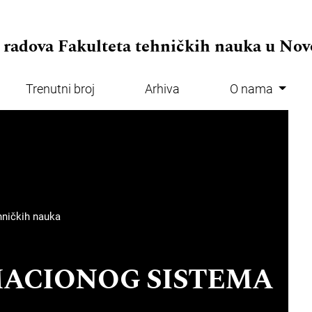
.adminMenu##
 radova Fakulteta tehničkih nauka u No
Trenutni broj
Arhiva
O nama
.mainMenu##
ehničkih nauka
MACIONOG SISTEMA