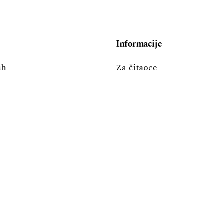
Informacije
sh
Za čitaoce
i
Za autore
Za bibliotekare