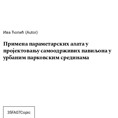
Ива Ћопић (Autor)
Примена параметарских алата у
пројектовању самоодрживих павиљона у
урбаним парковским срединама
35FA07Copic