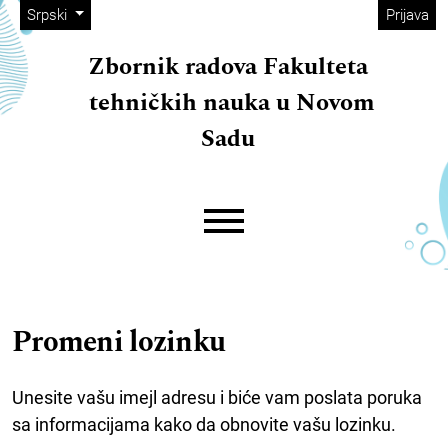
##plugins.themes.immersion.adminM
##navigation.skip.nav##
##navigation.skip.main##
##navigation.skip.footer##
##plugins.themes.immersion.language.toggle##
Srpski
Prijava
Zbornik radova Fakulteta
tehničkih nauka u Novom
Sadu
##plugins.themes.immersion.mainMe
Promeni lozinku
Unesite vašu imejl adresu i biće vam poslata poruka
sa informacijama kako da obnovite vašu lozinku.