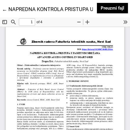
Pr
Preuzmi fajl
Povratak na detalje članka
←
NAPREDNA KONTROLA PRISTUPA U PAMETNIM M