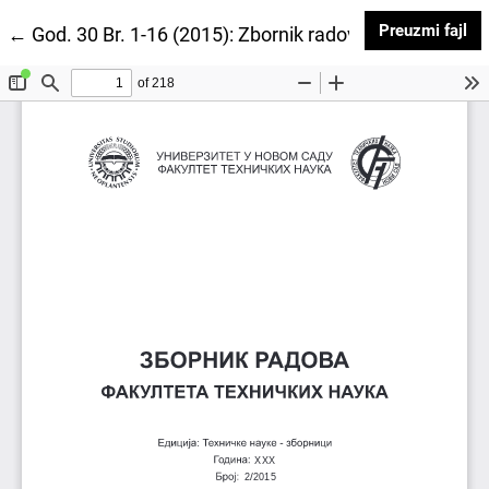
Pr
Preuzmi fajl
Povratak na detalje članka
←
God. 30 Br. 1-16 (2015): Zbornik radova Fakulteta te