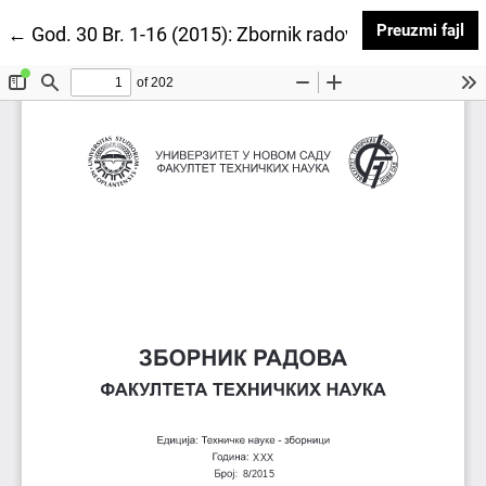
Pr
Preuzmi fajl
Povratak na detalje članka
←
God. 30 Br. 1-16 (2015): Zbornik radova Fakulteta te