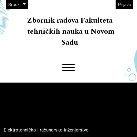
##plugins.themes.immersion.adminM
##navigation.skip.nav##
##navigation.skip.main##
##navigation.skip.footer##
##plugins.themes.immersion.language.toggle##
Srpski
Prijava
Zbornik radova Fakulteta
tehničkih nauka u Novom
Sadu
##plugins.themes.immersion.mainMe
Elektrotehničko i računarsko inženjerstvo