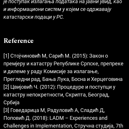
је поступак излагања података на јавни увид, као
и информациони систем
у
којем се одржавају
катастарски подаци у РС.
Reference
[1] Стојчиновић М, Сарић М. (2015): Закон о
премјеру и катастру Републике Српске, препреке
и дилеме у раду Комисије за излагање,
Прегледни рад, Бања Лука, Босна и Херцеговина
[2] Цвијовић Ч. (2012): Процедуре и поступци у
катастру непокретности, Скрипта, Београд,
Србија
[3] Говедарица М, Радуловић А, Сладић Д,
Поповић Д. (2018): LADM – Experiences and
Challenges in Implementation, Стручна студија, 7th