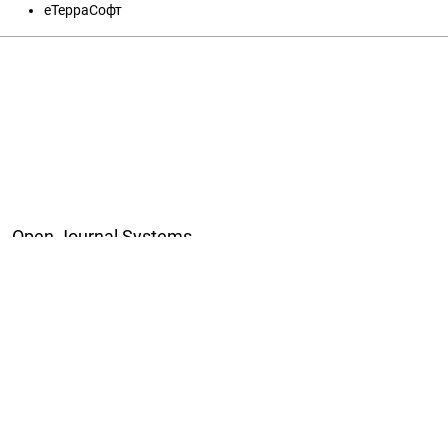
еТерраСофт
Open Journal Systems
Jezik
English
Srpski