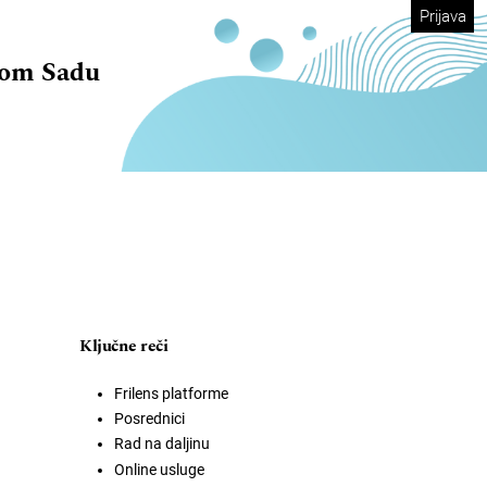
Prijava
vom Sadu
Ključne reči
Frilens platforme
Posrednici
Rad na daljinu
Online usluge