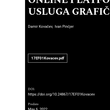
ONLINE PLATFO
USLUGA GRAFIČ
Damir Kovačev
Ivan Pinćjer
17EF01Kovacev.pdf
DOI:
https://doi.org/10.24867/17EF01Kovacev
Predato
May 6, 2022