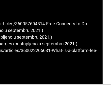
/articles/360057604814-Free-Connects-to-Do-
no u septembru 2021.)
tupljeno u septembru 2021.)
arges (pristupljeno u septembru 2021.)
us/articles/360022206031-What-is-a-platform-fee-