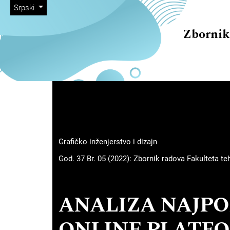
##plugins.themes.immersion
##navigation.skip.nav##
##navigation.skip.main##
##navigation.skip.footer##
##plugins.themes.immersion.language.toggle##
Srpski
Zbornik
##plugins.themes.immersion
Grafičko inženjerstvo i dizajn
God. 37 Br. 05 (2022): Zbornik radova Fakulteta t
ANALIZA NAJPO