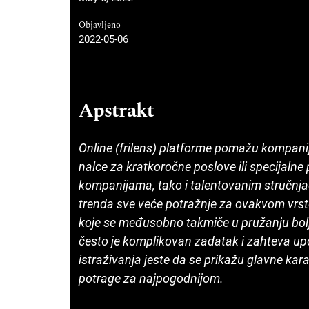
Objavljeno
2022-05-06
Apstrakt
Online (frilens) platforme pomažu kompani
nalce za kratkoročne poslove ili specijaln
kompanijama, tako i talentovanim stručnjac
trenda sve veće potražnje za ovakvom vrsto
koje se međusobno takmiče u pružanju bolji
često je komplikovan zada­tak i zahteva up
istraživanja jeste da se prikažu glavne kara
potrage za najpo­godnijom.