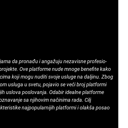
jama da pronađu i angažuju nezavisne profesio­
e projekte. Ove platforme nude mnoge benefite kako
ima koji mogu nuditi svoje usluge na daljinu. Zbog
m usluga u svetu, pojavio se veći broj platformi
h uslova poslova­nja. Odabir idealne platforme
oznavanje sa njihovim načinima rada. Cilj
kteristike naj­popularnijih platformi i olakša posao