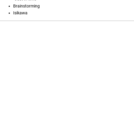
Brainstorming
Isikawa
Open Journal Systems
Jezik
English
Srpski