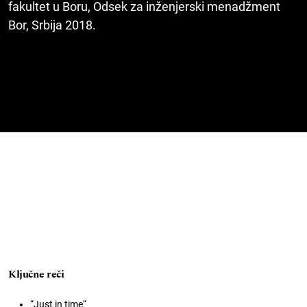
fakultet u Boru, Odsek za inženjerski menadžment
Bor, Srbija 2018.
Ključne reči
“Just in time“