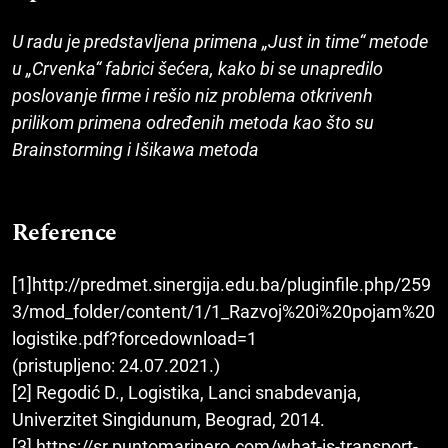
U radu je predstavljena primena „Just in time“ metode
u „Crvenka“ fabrici šećera, kako bi se unapredilo
poslovanje firme i rešio niz problema otkrivenh
prilikom primena određenih metoda kao što su
Brainstorming i Išikawa metoda
Reference
[1]http://predmet.sinergija.edu.ba/pluginfile.php/259
3/mod_folder/content/1/1_Razvoj%20i%20pojam%20
logistike.pdf?forcedownload=1
(pristupljeno: 24.07.2021.)
[2] Regodić D., Logistika, Lanci snabdevanja,
Univerzitet Singidunum, Beograd, 2014.
[3] https://sr.puntomarinero.com/what-is-transport-