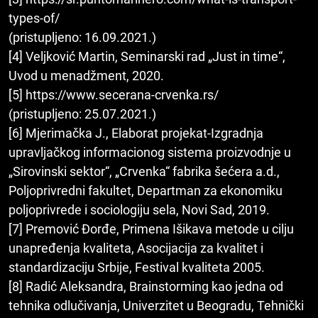
types-of/
(pristupljeno: 16.09.2021.)
[4] Veljković Martin, Seminarski rad „Just in time“,
Uvod u menadžment, 2020.
[5] https://www.secerana-crvenka.rs/
(pristupljeno: 25.07.2021.)
[6] Mjerimačka J., Elaborat projekat-Izgradnja
upravljačkog informacionog sistema proizvodnje u
„Sirovinski sektor“, „Crvenka“ fabrika šećera a.d.,
Poljoprivredni fakultet, Departman za ekonomiku
poljoprivrede i sociologiju sela, Novi Sad, 2019.
[7] Premović Đorđe, Primena Išikava metode u cilju
unapređenja kvaliteta, Asocijacija za kvalitet i
standardizaciju Srbije, Festival kvaliteta 2005.
[8] Radić Aleksandra, Brainstorming kao jedna od
tehnika odlučivanja, Univerzitet u Beogradu, Tehnički