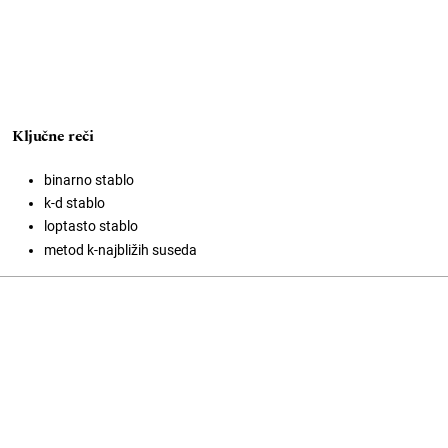
Ključne reči
binarno stablo
k-d stablo
loptasto stablo
metod k-najbližih suseda