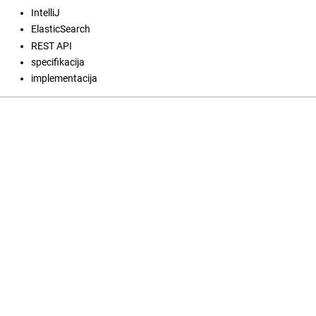
IntelliJ
ElasticSearch
REST API
specifikacija
implementacija
Open Journal Systems
Jezik