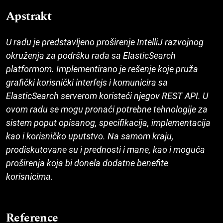
Apstrakt
U radu je predstavljeno proširenje IntelliJ razvojnog
okruženja za podršku rada sa ElasticSearch
platformom. Implementirano je rešenje koje pruža
grafički korisnički interfejs i komunicira sa
ElasticSearch serverom koristeći njegov REST API. U
ovom radu se mogu pronaći potrebne tehnologije za
sistem poput opisanog, specifikacija, implementacija
kao i korisničko uputstvo. Na samom kraju,
prodiskutovane su i prednosti i mane, kao i moguća
proširenja koja bi donela dodatne benefite
korisnicima.
Reference