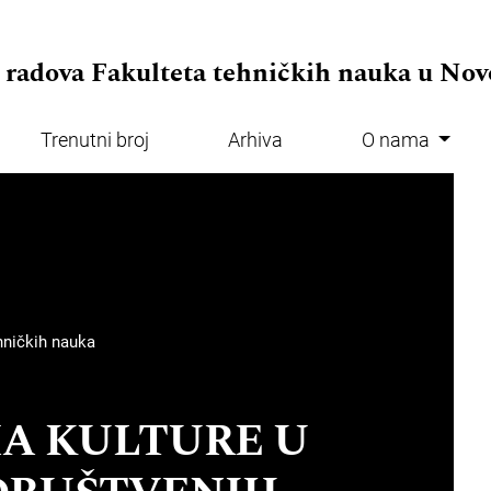
.adminMenu##
 radova Fakulteta tehničkih nauka u No
Trenutni broj
Arhiva
O nama
.mainMenu##
ehničkih nauka
A KULTURE U