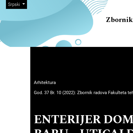
##plugins.themes.immersion
##navigation.skip.nav##
##navigation.skip.main##
##navigation.skip.footer##
##plugins.themes.immersion.language.toggle##
Srpski
Zbornik
##plugins.themes.immersion
Arhitektura
God. 37 Br. 10 (2022): Zbornik radova Fakulteta t
ENTERIJER DOM