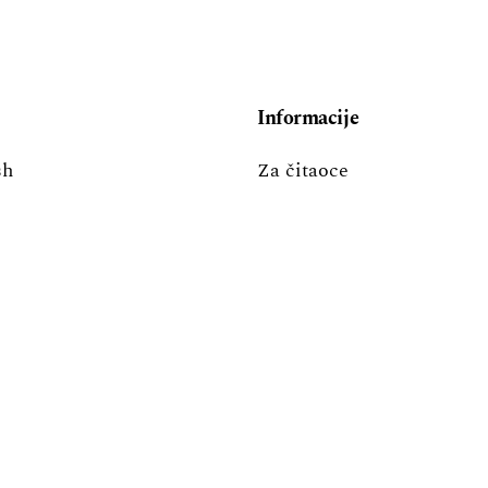
Informacije
sh
Za čitaoce
i
Za autore
Za bibliotekare