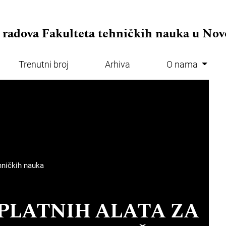
.adminMenu##
 radova Fakulteta tehničkih nauka u No
Trenutni broj
Arhiva
O nama
.mainMenu##
ehničkih nauka
PLATNIH ALATA ZA