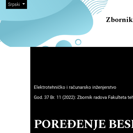
##plugins.themes.immersion
##navigation.skip.nav##
##navigation.skip.main##
##navigation.skip.footer##
##plugins.themes.immersion.language.toggle##
Srpski
Zbornik
##plugins.themes.immersion
Elektrotehničko i računarsko inženjerstvo
God. 37 Br. 11 (2022): Zbornik radova Fakulteta t
POREĐENJE BES