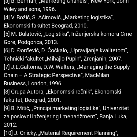
[3] B. Berman, „Marketing Chanels“, New York, John
Wiley and sons, 1996.
[4] V. Božić, S. Aćimović, „Marketing logistika“,
Ekonomski fakultet Beograd, 2010.
[5] M. Bulatović, „Logistika“, Inženjerska komora Crne
Gore, Podgorica, 2013.
[6] D. Đorđević, D. Ćoćkalo, „Upravljanje kvalitetom“,
Tehnički fakultet „Mihajlo Pupin“, Zrenjanin, 2007.
[7] J.L.Galtoma, D.W. Walters, „Managing the Supply
Chain – A Strategic Perspective“, MacMilan
Business, London, 1996.
[8] Grupa Autora, „Ekonomski rečnik“, Ekonomski
fakultet, Beograd, 2001.
[9] B. Mitić, „Principi marketing logistike“, Univerzitet
za poslovni inženjering i menadžment“, Banja Luka,
2012.
[10] J. Orlicky, „Material Requirement Planning“,