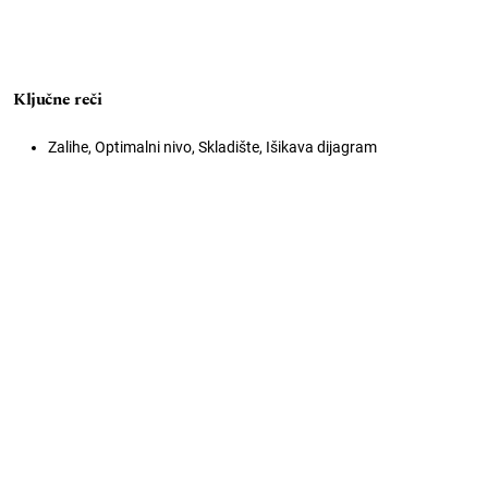
Ključne reči
Zalihe, Optimalni nivo, Skladište, Išikava dijagram
Open Journal Systems