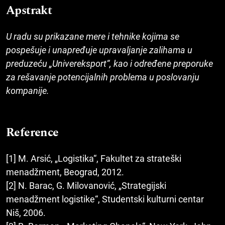
Apstrakt
U radu su prikazane mere i tehnike kojima se
pospešuje i unapređuje upravaljanje zalihama u
preduzeću „Univereksport“, kao i određene preporuke
za rešavanje potencijalnih problema u poslovanju
kompanije.
Reference
[1] M. Arsić, „Logistika“, Fakultet za strateški
menadžment, Beograd, 2012.
[2] N. Barac, G. Milovanović, „Strategijski
menadžment logistike“, Studentski kulturni centar
Niš, 2006.