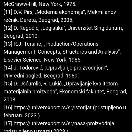
McGraww-Hill, New York, 1975.
[11] D.V. Pirs, „Moderna ekonomija“, Mekmilanov
rečnik, Dereta, Beograd, 2005.
[12] D. Regodić, „Logistika“, Univerzitet Singidunum,
Beograd, 2010.
[13] R.J. Tersine, „Production/Operations
Management, Concepts, Structures and Analysis“,
Elsevier Science, New York, 1985.
[14] J. Todorović, „Upravljanje proizvodnjom“,
Privredni pogled, Beograd, 1989.
[15] D. Ušćumlić, R. Lukić, „Upravljanje kvalitetom
materijalnih proizvoda“, Ekonomski fakultet, Beograd,
2008.
[16] https://univerexport.rs/sr/istorijat (pristupljeno u
februaru 2023.)
[17] https://univerexport.rs/sr/nasa-proizvodnja
(pristupljeno u martu 2023.)