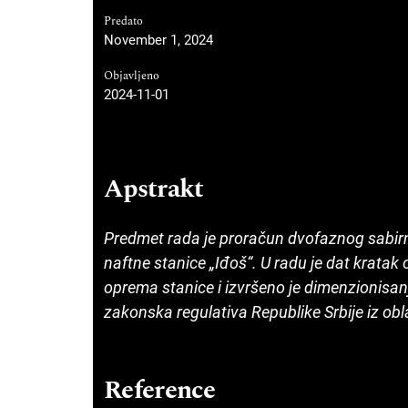
Predato
November 1, 2024
Objavljeno
2024-11-01
Apstrakt
Predmet rada
je proračun dvofaznog sabirn
naftne stanice „Iđoš“.
U radu je dat kratak 
oprema stanice i izvršeno je dimenzionisa
zakonska regulativa Republike Srbije iz obl
Reference