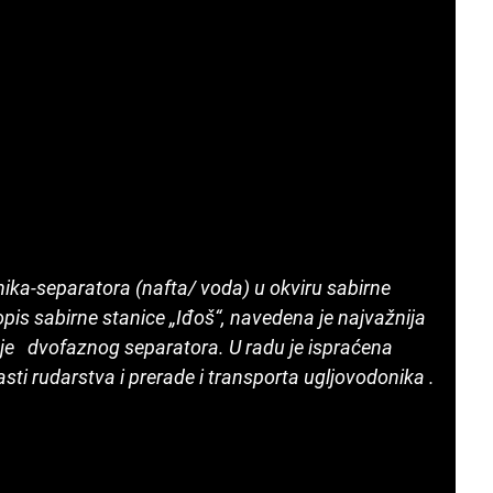
ika-separatora (nafta/ voda) u okviru sabirne
opis sabirne stanice „Iđoš“, navedena je najvažnija
nje dvofaznog separatora. U radu je ispraćena
asti rudarstva i prerade i transporta ugljovodonika .