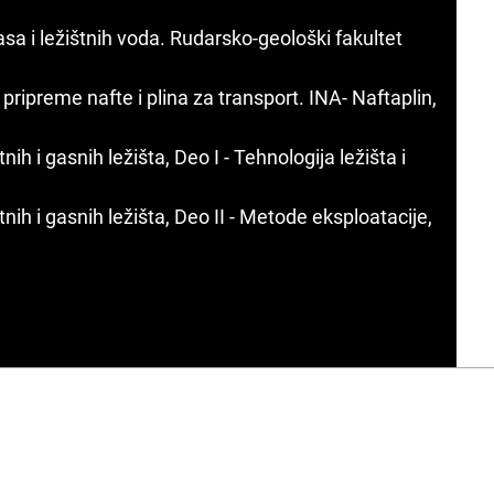
gasa i ležištnih voda. Rudarsko-geološki fakultet
i pripreme nafte i plina za transport. INA- Naftaplin,
nih i gasnih ležišta, Deo I - Tehnologija ležišta i
tnih i gasnih ležišta, Deo II - Metode eksploatacije,