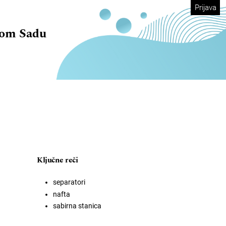
Prijava
vom Sadu
Ključne reči
separatori
nafta
sabirna stanica