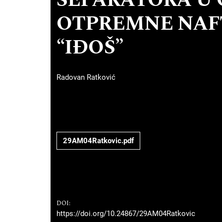
SEPARATORA U 
OTPREMNE NAF
“IĐOŠ”
Radovan Ratković
29AM04Ratkovic.pdf
DOI:
https://doi.org/10.24867/29AM04Ratkovic