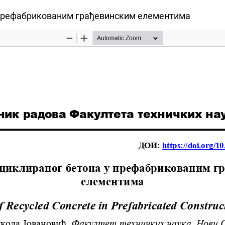
 префабрикованим грађевинским елементима