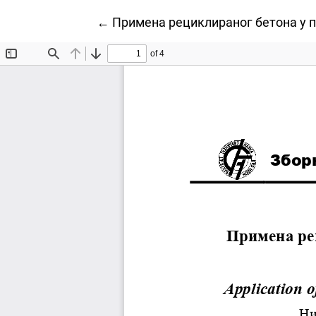
Povratak na detalje članka
←
Примена рециклираног бетона у