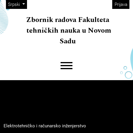
##plugins.themes.immersion.adminM
##navigation.skip.nav##
##navigation.skip.main##
##navigation.skip.footer##
##plugins.themes.immersion.language.toggle##
Srpski
Prijava
Zbornik radova Fakulteta
tehničkih nauka u Novom
Sadu
##plugins.themes.immersion.mainMe
Elektrotehničko i računarsko inženjerstvo