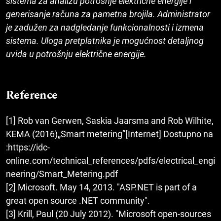
sistema za analizu potrošnje električne energije i
generisanje računa za pametna brojila. Admini­strator
je zadužen za nadgledanje funkcionalnosti i izmena
sistema. Uloga pretplatnika je mogućnost detalj­nog
uvida u potrošnju električne energije.
Reference
[1] Rob van Gerwen, Saskia Jaarsma and Rob Wilhite,
KEMA (2016)„Smart metering”[Internet] Dostupno na
:https://idc-
online.com/technical_references/pdfs/electrical_engi
neering/Smart_Metering.pdf
[2] Microsoft. May 14, 2013. "ASP.NET is part of a
great open source .NET community".
[3] Krill, Paul (20 July 2012). "Microsoft open-sources