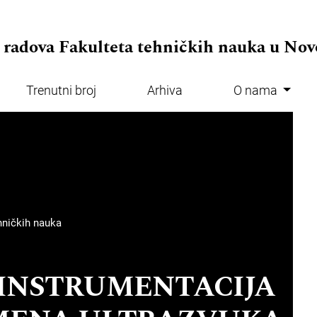
.adminMenu##
 radova Fakulteta tehničkih nauka u No
Trenutni broj
Arhiva
O nama
.mainMenu##
ehničkih nauka
INSTRUMENTACIJA