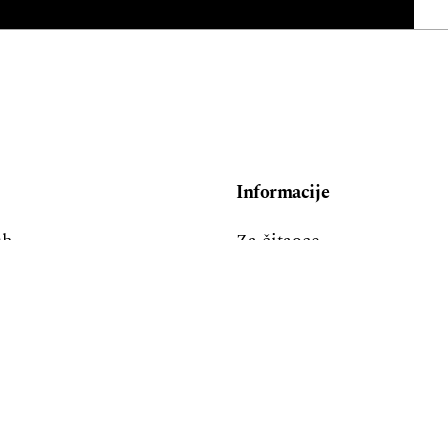
Informacije
sh
Za čitaoce
i
Za autore
Za bibliotekare