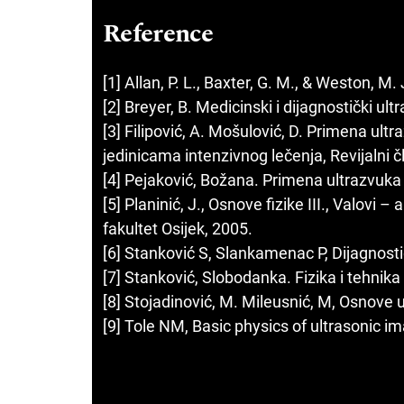
Reference
[1] Allan, P. L., Baxter, G. M., & Weston, M. 
[2] Breyer, B. Medicinski i dijagnostički ul
[3] Filipović, A. Mošulović, D. Primena ult
jedinicama intenzivnog lečenja, Revijalni č
[4] Pejaković, Božana. Primena ultrazvuka 
[5] Planinić, J., Osnove fizike III., Valovi 
fakultet Osijek, 2005.
[6] Stanković S, Slankamenac P, Dijagnosti
[7] Stanković, Slobodanka. Fizika i tehnik
[8] Stojadinović, M. Mileusnić, M, Osnove u
[9] Tole NM, Basic physics of ultrasonic i