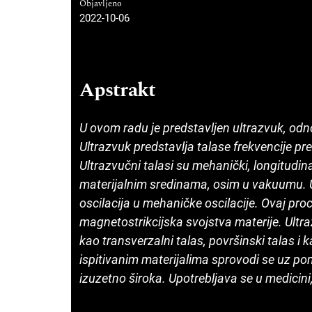
Objavljeno
2022-10-06
Apstrakt
U ovom radu je predstavljen ultrazvuk, od
Ultrazvuk predstavlja talase frekvencije pr
Ultrazvučni talasi su mehanički, longitudina
materijalnim sredinama, osim u vakuumu. U
oscilacija u mehaničke oscilacije. Ovaj pro
magnetostrikcijska svojstva materije. Ultra­
kao transverzalni talas, površinski talas i k
ispitivanim materija­lima sprovodi se uz p
izuzetno široka. Upotrebljava se u medicini