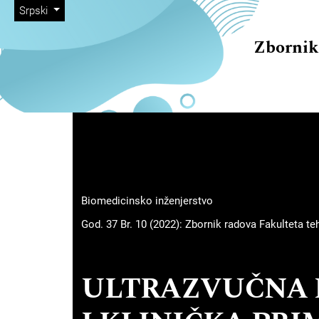
##plugins.themes.immersion
##navigation.skip.nav##
##navigation.skip.main##
##navigation.skip.footer##
##plugins.themes.immersion.language.toggle##
Srpski
Zbornik
##plugins.themes.immersion
Biomedicinsko inženjerstvo
God. 37 Br. 10 (2022): Zbornik radova Fakulteta t
ULTRAZVUČNA 