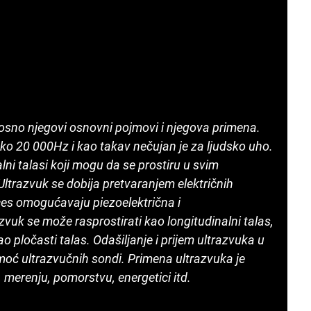
nosno njegovi osnovni pojmovi i njegova primena.
eko 20 000Hz i kao takav nečujan je za ljudsko uho.
lni talasi koji mogu da se prostiru u svim
ltrazvuk se dobija pretvaranjem električnih
ces omogućavaju piezo­električna i
zvuk se može rasprostirati kao longitudinalni talas,
ao pločasti talas. Odašiljanje i prijem ultrazvuka u
omoć ultrazvučnih sondi. Primena ultrazvuka je
, merenju, pomorstvu, energetici itd.