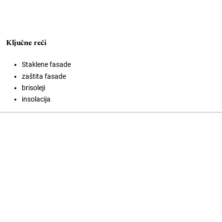
Ključne reči
Staklene fasade
zaštita fasade
brisoleji
insolacija
Open Journal Systems