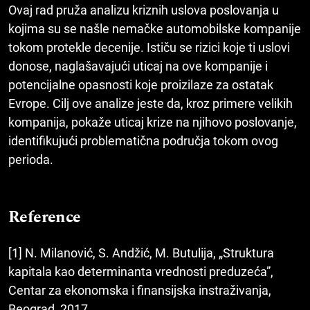
Ovaj rad pruža analizu kriznih uslova poslovanja u
kojima su se našle nemačke automobilske kompanije
tokom protekle decenije. Ističu se rizici koje ti uslovi
donose, naglašavajući uticaj na ove kompanije i
potencijalne opasnosti koje proizilaze za ostatak
Evrope. Cilj ove analize jeste da, kroz primere velikih
kompanija, pokaže uticaj krize na njihovo poslovanje,
identifikujući problematična područja tokom ovog
perioda.
Reference
[1] N. Milanović, S. Andžić, M. Butulija, „Struktura
kapitala kao determinanta vrednosti preduzeća”,
Centar za ekonomska i finansijska instraživanja,
Beograd, 2017.