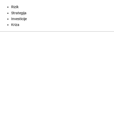
Rizik
Strategija
Investicije
Kriza
Open Journal Systems
Jezik