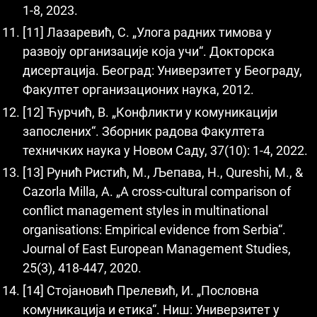
1-8, 2023.
[11] Лазаревић, С. „Улога радних тимова у
развоју организације која учи“. Докторска
дисертација. Београд: Универзитет у Београду,
Факултет организационих наука, 2012.
[12] Ћурчић, В. „Конфликти у комуникацији
запослених“. Зборник радова Факултета
техничких наука у Новом Саду, 37(10): 1-4, 2022.
[13] Рунић Ристић, М., Љепава, Н., Qureshi, M., &
Cazorla Milla, A. „A cross-cultural comparison of
conflict management styles in multinational
organisations: Empirical evidence from Serbia“.
Journal of East European Management Studies,
25(3), 418-447, 2020.
[14] Стојановић Прелевић, И. „Пословна
комуникација и етика“. Ниш: Универзитет у