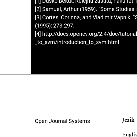
[1] Duško Bekut, Relejna zaštita, Fakultet
[2] Samuel, Arthur (1959). "Some Studies
[3] Cortes, Corinna, and Vladimir Vapnik. 
(1995): 273-297.
[4] http://docs.opencv.org/2.4/doc/tutoria
_to_svm/introduction_to_svm.html
Jezik
Open Journal Systems
Engli