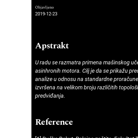
Objavljeno
2019-12-23
Apstrakt
U radu se razmatra primena mašinskog učenja
asinhronih motora. Cilj je da se prikažu pred
analize u odnosu na standardne proračune 
izvršena na velikom broju različitih topološ
predviđanja.
Reference