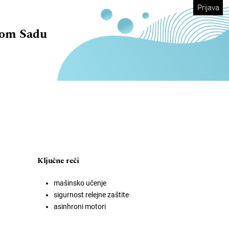
Prijava
vom Sadu
Ključne reči
mašinsko učenje
sigurnost relejne zaštite
asinhroni motori