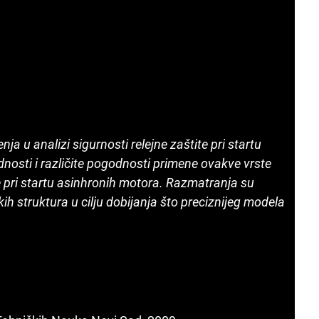
 u analizi sigurnosti relejne zaštite pri startu
nosti i razli
čite
pogodnosti primene ovakve vrste
pri startu asinhronih motora. Razmatranja su
kih struktura u cilju dobijanja što preciznijeg modela