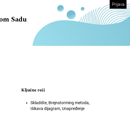
Prijava
vom Sadu
Ključne reči
Skladište, Brejnstorming metoda,
Išikava dijagram, Unapređenje