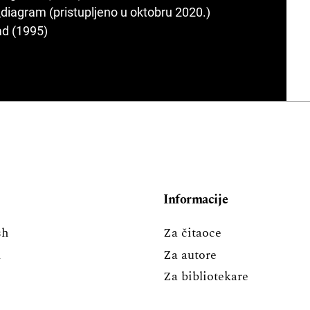
_diagram (pristupljeno u oktobru 2020.)
rad (1995)
Informacije
sh
Za čitaoce
i
Za autore
Za bibliotekare