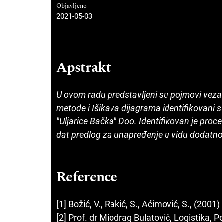
Objavljeno
2021-05-03
Apstrakt
U ovom radu predstavljeni su pojmovi vezan
metode i Išikava dijagrama identifikovani s
"Uljarice Bačka" Doo. Identifikovan je proce
dat predlog za unapređenje u vidu dodatn
Reference
[1] Božić, V., Rakić, S., Aćimović, S., (2001)
[2] Prof. dr Miodrag Bulatović, Logistika, 