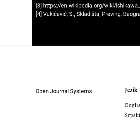
[3] https://en.wikipedia.org/wiki/ishikawa
[4] Vukićević, S., Skladišta, Preving, Beog
Jezik
Open Journal Systems
Engli
Srpsk