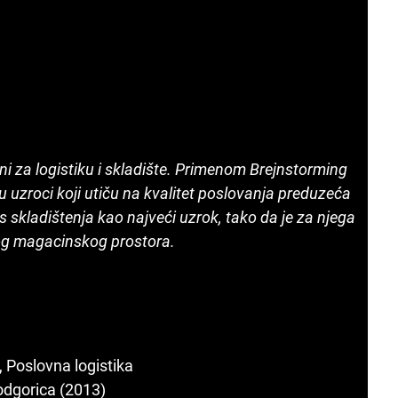
i za logistiku i skladište. Primenom Brejnstorming
u uzroci koji utiču na kvalitet poslovanja preduzeća
s skladištenja kao najveći uzrok, tako da je za njega
og magacinskog prostora.
 , Poslovna logistika
Podgorica (2013)